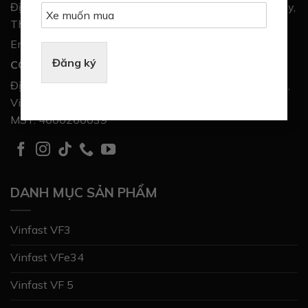
Địa chỉ: T4 Times City, 458 Minh Khai, Phường Vĩnh Tuy,
Thành Phố Hà Nội
Email: anhnv.dvc@gmail.com
Đăng ký
CÔNG TY TNHH MINH ĐẠO PHÁT
Địa chỉ trụ sở: Tổ 2 phường Gia Sàng, tỉnh Thái Nguyên,
Việt Nam
MST: 4600260039
DANH MỤC SẢN PHẨM
Vinfast VF3
Vinfast VFe34
Vinfast VF 5