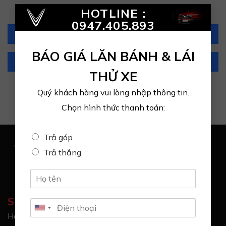
×
HOTLINE :
0947.405.893
Hotline: 0947.405.893
BÁO GIÁ LĂN BÁNH & LÁI
Zalo: 0947.405.893
THỬ XE
Quý khách hàng vui lòng nhập thông tin.
Chọn hình thức thanh toán:
Trả góp
Trả thẳng
SHOWROOM VINFAST TIMES CITY
Hotline: 0947.405.893