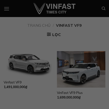
Chuyển
đến
nội
dung
TRANG CHỦ
/
VINFAST VF9
LỌC
Vinfast VF9
1,491,000,000
₫
VinFast VF9 Plus
1,699,000,000
₫