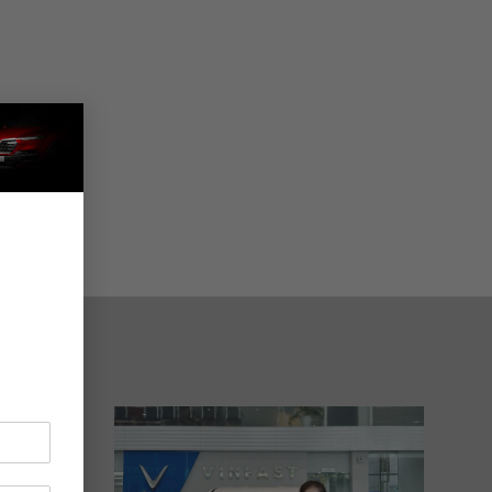
×
.893
893