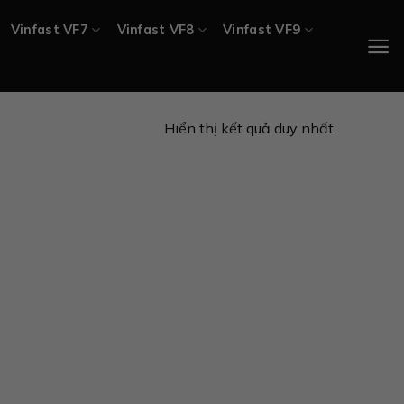
Vinfast VF7
Vinfast VF8
Vinfast VF9
Hiển thị kết quả duy nhất