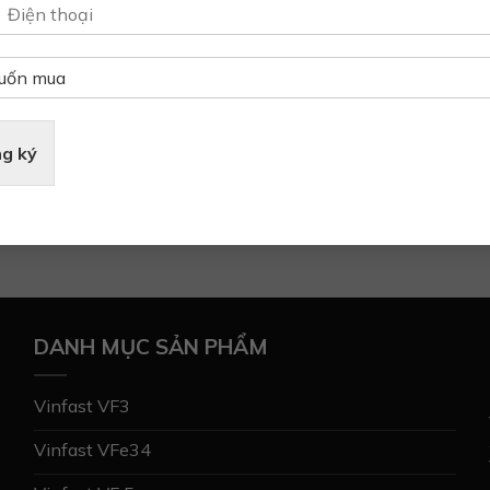
hiểm thân vỏ, ưu đãi lãi
in & gửi xe...)
g ký
DANH MỤC SẢN PHẨM
Vinfast VF3
Vinfast VFe34