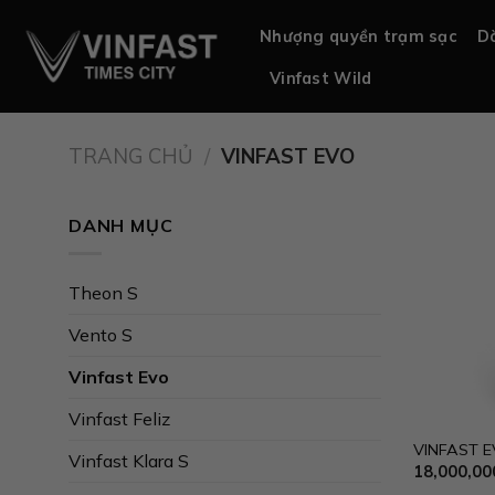
Chuyển
Nhượng quyền trạm sạc
Dò
đến
nội
Vinfast Wild
dung
TRANG CHỦ
/
VINFAST EVO
DANH MỤC
Theon S
Vento S
Vinfast Evo
Vinfast Feliz
VINFAST 
Vinfast Klara S
18,000,00