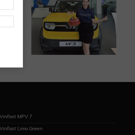
Vinfast MPV 7
Vinfast Limo Green