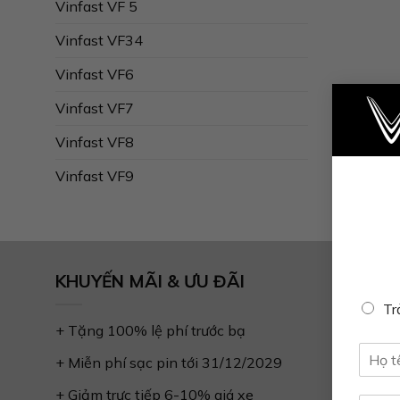
Vinfast VF 5
Vinfast VF34
Vinfast VF6
Vinfast VF7
Vinfast VF8
Vinfast VF9
KHUYẾN MÃI & ƯU ĐÃI
Tr
+ Tặng 100% lệ phí trước bạ
+ Miễn phí sạc pin tới 31/12/2029
+ Giảm trực tiếp 6-10% giá xe