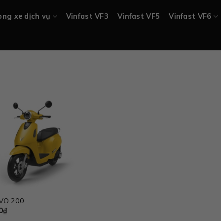
ng xe dịch vụ
Vinfast VF3
Vinfast VF5
Vinfast VF6
EVO 200
0
₫