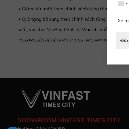
+ Giảm tiền mặt theo chính sách từng tháng
+ Quà tặng bổ sung theo chính sách từng tháng (bảo 
suất, voucher VinPearl Golf, ví Vinclub, miễn phí sạc p
Đăn
VUI LÒNG LIÊN HỆ ĐỂ NHẬN THÔNG TIN CHÍNH XÁC NHẤT
SHOWROOM VINFAST TIMES CITY
Hotline: 0947.405.893