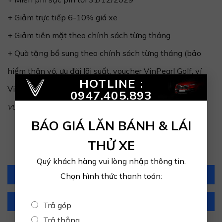
+ Giảm trực tiếp 6-10% giá xe
+ Giảm tiền mặt theo chính sách từng tháng
+ Quà tặng bổ sung theo chính sách từng tháng (bảo
hiểm thân vỏ, ưu đãi lãi suất, voucher VinPearl Golf, ví
×
HOTLINE :
Vinclub, miễn phí sạc pin & gửi xe...)
0947.405.893
VUI LÒNG LIÊN HỆ ĐỂ NHẬN THÔNG TIN CHÍNH XÁC NHẤT
BÁO GIÁ LĂN BÁNH & LÁI
THỬ XE
Quý khách hàng vui lòng nhập thông tin.
Hotline: 0947.405.893
Chọn hình thức thanh toán:
Zalo: 0947.405.893
Trả góp
Trả thẳng