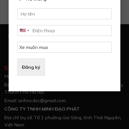
SHOWROOM VINFAST TIMES CITY
Đăng ký
Hotline: 0947.405.893
Địa chỉ: T4 Times City, 458 Minh Khai, Phường Vĩnh Tuy,
Thành Phố Hà Nội
Email: anhnv.dvc@gmail.com
CÔNG TY TNHH MINH ĐẠO PHÁT
Địa chỉ trụ sở: Tổ 2 phường Gia Sàng, tỉnh Thái Nguyên,
Việt Nam