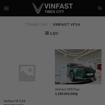
Chuyển
đến
nội
dung
TRANG CHỦ
/
VINFAST VF34
LỌC
VinFast VF8 Plus
1,199,000,000
₫
Vinfast VF E34