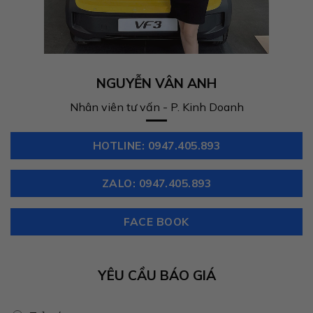
NGUYỄN VÂN ANH
Nhân viên tư vấn - P. Kinh Doanh
HOTLINE: 0947.405.893
ZALO: 0947.405.893
FACE BOOK
YÊU CẦU BÁO GIÁ