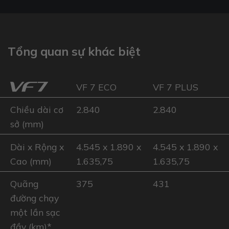
Tổng quan sự khác biệt
VF 7 ECO
VF 7 PLUS
Chiều dài cơ
2.840
2.840
sở (mm)
Dài x Rộng x
4.545 x 1.890 x
4.545 x 1.890 x
Cao (mm)
1.635,75
1.635,75
Quãng
375
431
đường chạy
một lần sạc
đầy (km)*