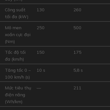
Công suất
130
260
tối đa (kW)
Mô men
250
500
xoắn cực đại
(Nm)
Tốc độ tối
150
175
đa (km/h)
Tăng tốc 0 –
10 s
5,8 s
100 km/h (s)
Mức tiêu thụ
—
211
điện năng
(Wh/km)