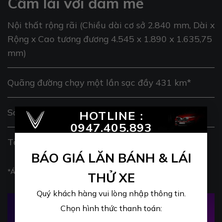
Cầm lái với đam mê
Nội thất rộng rãi (Chiều dài cơ sở 2.840 mm, Dài x
Rộng x Cao tương đương 4.545 x 1.890 x 1.635,75
mm)
Quãng đường chạy một lần sạc đầy 431 km*
×
Sở hữu 8 túi khí*
HOTLINE :
0947.405.893
Tăng tốc 0 – 100 km/h trong 5,8 s*
BÁO GIÁ LĂN BÁNH & LÁI
*Áp dụng cho bản VF 7 Plus
THỬ XE
Quý khách hàng vui lòng nhập thông tin.
Chọn hình thức thanh toán: