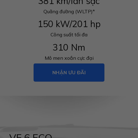
381 km/lần sạc
Quãng đường (WLTP)*
150 kW/201 hp
Công suất tối đa
310 Nm
Mô men xoắn cực đại
NHẬN ƯU ĐÃI
VF 6 ECO