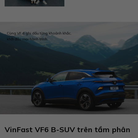
Cùng VF 6 ghi dấu từng khoảnh khắc,
khởi đầu mọi hành trình.
VinFast VF6 B-SUV trên tầm phân