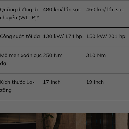
Quãng đường di
480 km/ lần sạc
460 km/ lần sạc
chuyển (WLTP)*
Công suất tối đa
130 kW/ 174 hp
150 kW/ 201 hp
Mô men xoắn cực
250 Nm
310 Nm
đại
Kích thước La-
17 inch
19 inch
zăng