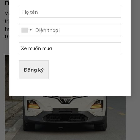
nhiên”
VF 6 là tuyệt tác nghệ thuật được thiết kế dựa trên
triết lý “Cặp đối lập tự nhiên”, tạo nên sự cân bằng
hoàn hảo giữa các yếu tố tưởng chừng như đối lập:
thú vị – tinh tế, công nghệ – con người.
Đăng ký