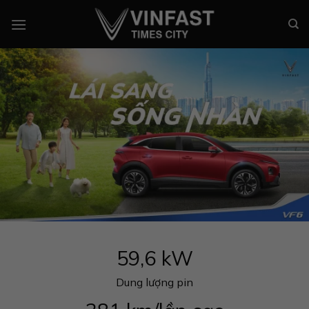
Chuyển
đến
nội
dung
59,6 kW
Dung lượng pin