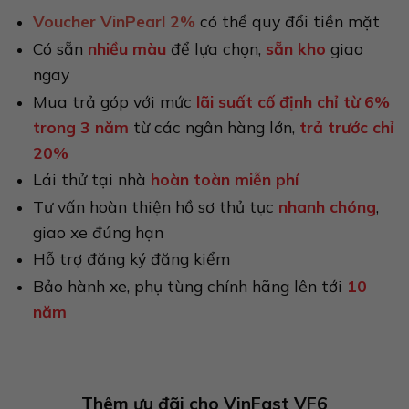
Voucher VinPearl 2%
có thể quy đổi tiền mặt
Có sẵn
nhiều màu
để lựa chọn,
sẵn kho
giao
ngay
Mua trả góp với mức
lãi suất cố định chỉ từ 6%
trong 3 năm
từ các ngân hàng lớn,
trả trước chỉ
20%
Lái thử tại nhà
hoàn toàn miễn phí
Tư vấn hoàn thiện hồ sơ thủ tục
nhanh chóng
,
giao xe đúng hạn
Hỗ trợ đăng ký đăng kiểm
Bảo hành xe, phụ tùng chính hãng lên tới
10
năm
Thêm ưu đãi cho VinFast VF6