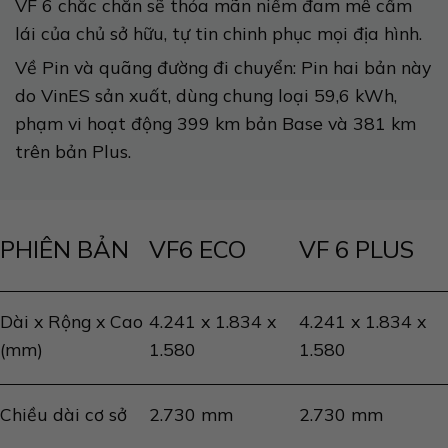
VF 6 chắc chắn sẽ thỏa mãn niềm đam mê cầm
lái của chủ sở hữu, tự tin chinh phục mọi địa hình.​
Về Pin và quãng đường đi chuyển: Pin hai bản này
do VinES sản xuất, dùng chung loại 59,6 kWh,
phạm vi hoạt động 399 km bản Base và 381 km
trên bản Plus.
PHIÊN BẢN
VF6 ECO
VF 6 PLUS
Dài x Rộng x Cao
4.241 x 1.834 x
4.241 x 1.834 x
(mm)
1.580
1.580
Chiều dài cơ sở
2.730 mm
2.730 mm