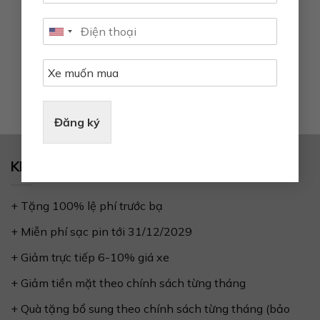
VINFAST THAM DỰ TRIỂN LÃM Ô TÔ ĐIỆN MONTREAL
2024
Montreal, ngày 15/04/2024 – VinFast Auto công bố tham dự
Triển lãm Ô tô Điện...
Đăng ký
KHUYẾN MÃI & ƯU ĐÃI
+ Tặng 100% lệ phí trước bạ
+ Miễn phí sạc pin tới 31/12/2029
+ Giảm trực tiếp 6-10% giá xe
+ Giảm tiền mặt theo chính sách từng tháng
+ Quà tặng bổ sung theo chính sách từng tháng (bảo