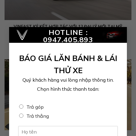
VINFAST KÝ KẾT HỢP TÁC VỚI 12 ĐẠI LÝ MỚI TẠI MỸ
×
HOTLINE :
Los Angeles, ngày 23/04/2024 – VinFast Auto công bố chính
0947.405.893
thức ký hợp đồng hợp...
BÁO GIÁ LĂN BÁNH & LÁI
THỬ XE
Quý khách hàng vui lòng nhập thông tin.
Chọn hình thức thanh toán:
Trả góp
Trả thẳng