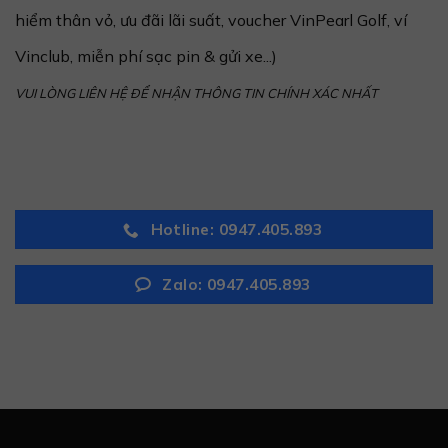
hiểm thân vỏ, ưu đãi lãi suất, voucher VinPearl Golf, ví
Vinclub, miễn phí sạc pin & gửi xe...)
VUI LÒNG LIÊN HỆ ĐỂ NHẬN THÔNG TIN CHÍNH XÁC NHẤT
Hotline: 0947.405.893
Zalo: 0947.405.893