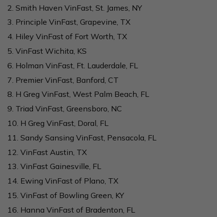
2. Smith Haven VinFast, St. James, NY
3. Principle VinFast, Grapevine, TX
4. Hiley VinFast of Fort Worth, TX
5. VinFast Wichita, KS
6. Holman VinFast, Ft. Lauderdale, FL
7. Premier VinFast, Banford, CT
8. H Greg VinFast, West Palm Beach, FL
9. Triad VinFast, Greensboro, NC
10. H Greg VinFast, Doral, FL
11. Sandy Sansing VinFast, Pensacola, FL
12. VinFast Austin, TX
13. VinFast Gainesville, FL
14. Ewing VinFast of Plano, TX
15. VinFast of Bowling Green, KY
16. Hanna VinFast of Bradenton, FL