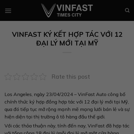
Chuyển
đến
nội
dung
VINFAST KÝ KẾT HỢP TÁC VỚI 12
ĐẠI LÝ MỚI TẠI MỸ
Rate this post
Los Angeles, ngày 23/04/2024 – VinFast Auto công bố
chính thức ký hợp đồng hợp tác với 12 đại lý mới tại Mỹ,
qua đó tiếp tục mở rộng mạnh mẽ mạng lưới bán lẻ và sự
hiện diện tại thị trường ô tô hàng đầu thế giới.
Với các thỏa thuận này, tính đến nay, VinFast đã hợp tác
với tổng cộng 18 đại lý (mỗi đại lý mở một cửa hàng