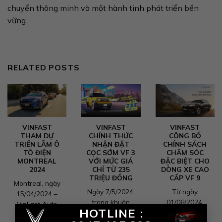
chuyển thông minh và một hành tinh phát triển bền
vững.
RELATED POSTS
VINFAST
VINFAST
VINFAST
THAM DỰ
CHÍNH THỨC
CÔNG BỐ
TRIỂN LÃM Ô
NHẬN ĐẶT
CHÍNH SÁCH
TÔ ĐIỆN
CỌC SỚM VF 3
CHĂM SÓC
MONTREAL
VỚI MỨC GIÁ
ĐẶC BIỆT CHO
2024
CHỈ TỪ 235
DÒNG XE CAO
TRIỆU ĐỒNG
CẤP VF 9
Montreal, ngày
Ngày 7/5/2024,
Từ ngày
15/04/2024 –
trong khuôn
01/06/2024,
VinFast Auto
×
HOTLINE :
khổ Hội nghị
VinFast áp
công bố tham