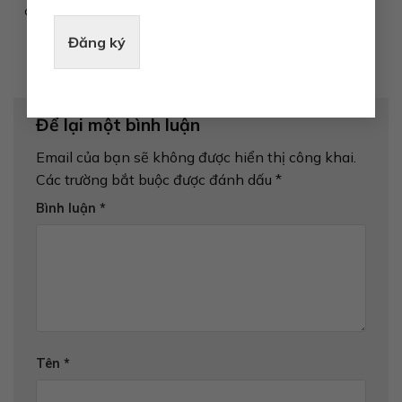
công bố ra mắt
ứng dụng...
Đăng ký
Để lại một bình luận
Email của bạn sẽ không được hiển thị công khai.
Các trường bắt buộc được đánh dấu
*
Bình luận
*
Tên
*