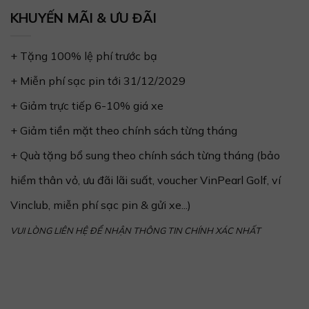
KHUYẾN MÃI & ƯU ĐÃI
+ Tặng 100% lệ phí trước bạ
+ Miễn phí sạc pin tới 31/12/2029
+ Giảm trực tiếp 6-10% giá xe
+ Giảm tiền mặt theo chính sách từng tháng
+ Quà tặng bổ sung theo chính sách từng tháng (bảo
hiểm thân vỏ, ưu đãi lãi suất, voucher VinPearl Golf, ví
Vinclub, miễn phí sạc pin & gửi xe...)
VUI LÒNG LIÊN HỆ ĐỂ NHẬN THÔNG TIN CHÍNH XÁC NHẤT