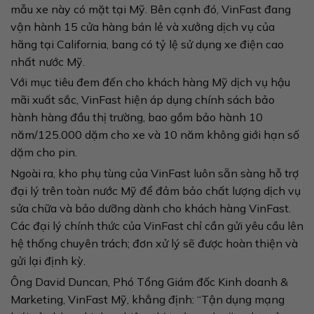
mẫu xe này có mặt tại Mỹ. Bên cạnh đó, VinFast đang
vận hành 15 cửa hàng bán lẻ và xưởng dịch vụ của
hãng tại California, bang có tỷ lệ sử dụng xe điện cao
nhất nước Mỹ.
Với mục tiêu đem đến cho khách hàng Mỹ dịch vụ hậu
mãi xuất sắc, VinFast hiện áp dụng chính sách bảo
hành hàng đầu thị trường, bao gồm bảo hành 10
năm/125.000 dặm cho xe và 10 năm không giới hạn số
dặm cho pin.
Ngoài ra, kho phụ tùng của VinFast luôn sẵn sàng hỗ trợ
đại lý trên toàn nước Mỹ để đảm bảo chất lượng dịch vụ
sửa chữa và bảo dưỡng dành cho khách hàng VinFast.
Các đại lý chính thức của VinFast chỉ cần gửi yêu cầu lên
hệ thống chuyên trách; đơn xử lý sẽ được hoàn thiện và
gửi lại định kỳ.
Ông David Duncan, Phó Tổng Giám đốc Kinh doanh &
Marketing, VinFast Mỹ, khẳng định: “Tận dụng mạng