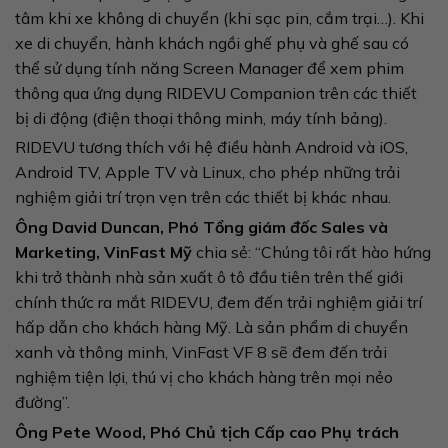
tâm khi xe không di chuyển (khi sạc pin, cắm trại…). Khi
xe di chuyển, hành khách ngồi ghế phụ và ghế sau có
thể sử dụng tính năng Screen Manager để xem phim
thông qua ứng dụng RIDEVU Companion trên các thiết
bị di động (điện thoại thông minh, máy tính bảng).
RIDEVU tương thích với hệ điều hành Android và iOS,
Android TV, Apple TV và Linux, cho phép những trải
nghiệm giải trí trọn vẹn trên các thiết bị khác nhau.
Ông David Duncan, Phó Tổng giám đốc Sales và
Marketing, VinFast Mỹ
chia sẻ: “Chúng tôi rất hào hứng
khi trở thành nhà sản xuất ô tô đầu tiên trên thế giới
chính thức ra mắt RIDEVU, đem đến trải nghiệm giải trí
hấp dẫn cho khách hàng Mỹ. Là sản phẩm di chuyển
xanh và thông minh, VinFast VF 8 sẽ đem đến trải
nghiệm tiện lợi, thú vị cho khách hàng trên mọi nẻo
đường”.
Ông Pete Wood, Phó Chủ tịch Cấp cao Phụ trách