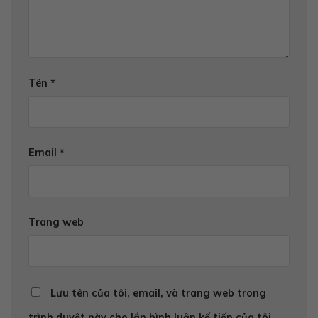
Tên
*
Email
*
Trang web
Lưu tên của tôi, email, và trang web trong
trình duyệt này cho lần bình luận kế tiếp của tôi.