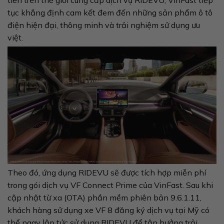
tiên trên thế giới cung cấp dịch vụ RIDEVU, VinFast tiếp
tục khẳng định cam kết đem đến những sản phẩm ô tô
điện hiện đại, thông minh và trải nghiệm sử dụng ưu
việt.
Theo đó, ứng dụng RIDEVU sẽ được tích hợp miễn phí
trong gói dịch vụ VF Connect Prime của VinFast. Sau khi
cập nhật từ xa (OTA) phần mềm phiên bản 9.6.1.11,
khách hàng sử dụng xe VF 8 đăng ký dịch vụ tại Mỹ có
thể ngay lập tức sử dụng RIDEVU để tận hưởng trải