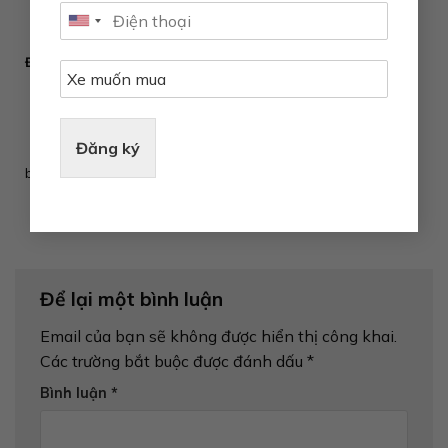
CHO VF 5
MỚI TẠI MỸ
PLUS, CHỈ TỪ
Los Angeles,
1,2 TRIỆU
ngày
ĐỒNG/THÁNG
23/04/2024 –
Nhằm tri ân
VinFast Auto
khách hàng
công bố chính
nhân dịp kỷ
thức ký hợp
Đăng ký
niệm một năm
đồng hợp...
bàn giao những
chiếc...
Để lại một bình luận
Email của bạn sẽ không được hiển thị công khai.
Các trường bắt buộc được đánh dấu
*
Bình luận
*