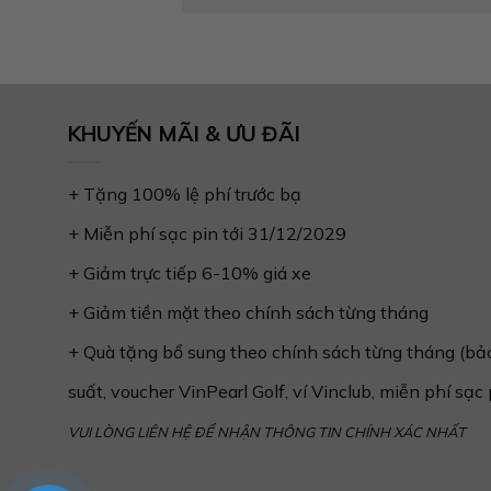
KHUYẾN MÃI & ƯU ĐÃI
+ Tặng 100% lệ phí trước bạ
+ Miễn phí sạc pin tới 31/12/2029
+ Giảm trực tiếp 6-10% giá xe
+ Giảm tiền mặt theo chính sách từng tháng
+ Quà tặng bổ sung theo chính sách từng tháng (bảo 
suất, voucher VinPearl Golf, ví Vinclub, miễn phí sạc p
VUI LÒNG LIÊN HỆ ĐỂ NHẬN THÔNG TIN CHÍNH XÁC NHẤT