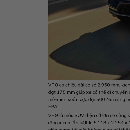
VF 8 có chiều dài cơ sở 2.950 mm, kíc
đạt 175 mm giúp xe có thể di chuyển ở
mô-men xoắn cực đại 500 Nm cùng hệ d
EPA).
VF 9 là mẫu SUV điện cỡ lớn có công su
rộng x cao lần lượt là 5.118 x 2.254 x
giúp mang tới một không gian nội thất 