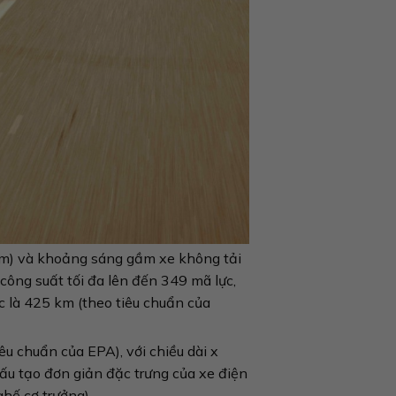
 (mm) và khoảng sáng gầm xe không tải
công suất tối đa lên đến 349 mã lực,
c là 425 km (theo tiêu chuẩn của
êu chuẩn của EPA), với chiều dài x
 cấu tạo đơn giản đặc trưng của xe điện
ghế cơ trưởng).