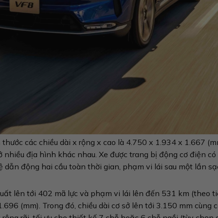
h thước các chiều dài x rộng x cao là 4.750 x 1.934 x 1.667
 nhiều địa hình khác nhau. Xe được trang bị động cơ điện có 
ẫn động hai cầu toàn thời gian, phạm vi lái sau một lần sạ
ất lên tới 402 mã lực và phạm vi lái lên đến 531 km (theo ti
 1.696 (mm). Trong đó, chiều dài cơ sở lên tới 3.150 mm cùng
rộng rãi, tối ưu cho thiết kế 7 chỗ hoặc 6 chỗ ngồi (tùy chọn 