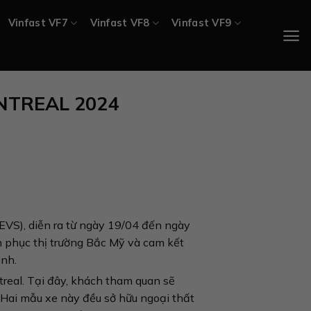
Vinfast VF7
Vinfast VF8
Vinfast VF9
NTREAL 2024
EVS), diễn ra từ ngày 19/04 đến ngày
h phục thị trường Bắc Mỹ và cam kết
anh.
treal. Tại đây, khách tham quan sẽ
. Hai mẫu xe này đều sở hữu ngoại thất