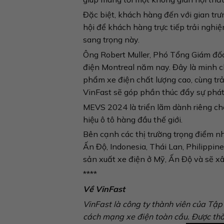
Đặc biệt, khách hàng đến với gian trư
hội để khách hàng trực tiếp trải ngh
sang trọng này.
Ông Robert Muller, Phó Tổng Giám đốc 
điện Montreal năm nay. Đây là minh 
phẩm xe điện chất lượng cao, cùng trả
VinFast sẽ góp phần thúc đẩy sự phát
MEVS 2024 là triển lãm dành riêng ch
hiệu ô tô hàng đầu thế giới.
Bên cạnh các thị trường trọng điểm n
Ấn Độ, Indonesia, Thái Lan, Philippi
sản xuất xe điện ở Mỹ, Ấn Độ và sẽ xâ
****
Về VinFast
VinFast là công ty thành viên của Tậ
cách mạng xe điện toàn cầu. Được thà