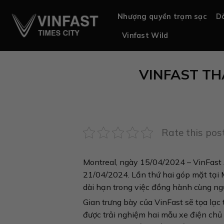
Chuyển
Nhượng quyền trạm sạc
Dò
đến
nội
Vinfast Wild
dung
VINFAST TH
Rate this pos
Montreal, ngày 15/04/2024 – VinFast 
21/04/2024. Lần thứ hai góp mặt tại 
dài hạn trong việc đồng hành cùng ng
Gian trưng bày của VinFast sẽ tọa lạc
được trải nghiệm hai mẫu xe điện chủ 