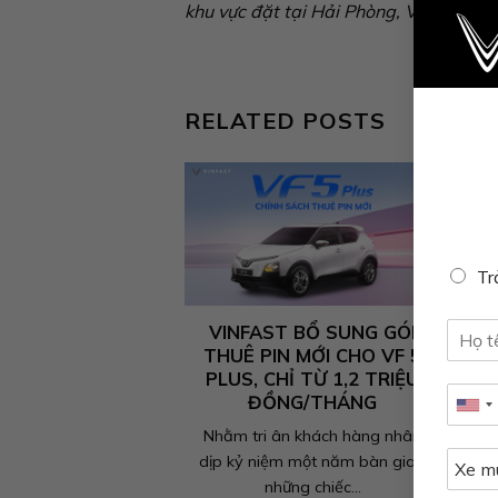
khu vực đặt tại Hải Phòng, Việt Nam 
RELATED POSTS
Tr
VINFAST BỔ SUNG GÓI
THUÊ PIN MỚI CHO VF 5
PLUS, CHỈ TỪ 1,2 TRIỆU
ĐỒNG/THÁNG
Nhằm tri ân khách hàng nhân
dịp kỷ niệm một năm bàn giao
những chiếc...