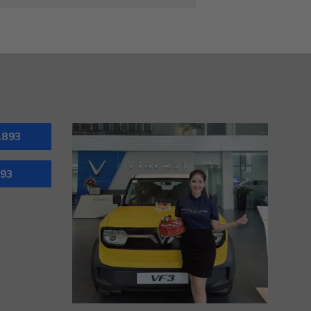
.893
893