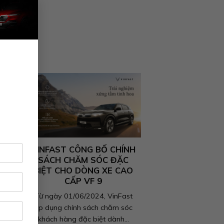
×
VINFAST CÔNG BỐ CHÍNH
SÁCH CHĂM SÓC ĐẶC
BIỆT CHO DÒNG XE CAO
CẤP VF 9
24
Từ ngày 01/06/2024, VinFast
h
áp dụng chính sách chăm sóc
khách hàng đặc biệt dành...