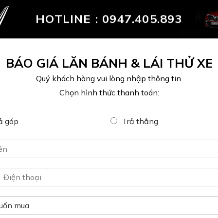
với mức độ tự động hóa lên đến 90%.
HOTLINE :
0947.405.893
BÁO GIÁ LĂN BÁNH & LÁI THỬ XE
Quý khách hàng vui lòng nhập thông tin.
Chọn hình thức thanh toán:
ả góp
Trả thẳng
VINFAST CHÍNH THỨC
VINFAST KÝ KẾT HỢP
NHẬN ĐẶT CỌC SỚM VF
TÁC VỚI 12 ĐẠI LÝ MỚI
3 VỚI MỨC GIÁ CHỈ TỪ
TẠI MỸ
235 TRIỆU ĐỒNG
Los Angeles, ngày 23/04/20
Ngày 7/5/2024, trong khuôn
– VinFast Auto công bố chín
khổ Hội nghị Nhà phân phối Ô
thức ký hợp đồng hợp...
tô điện VinFast toàn...