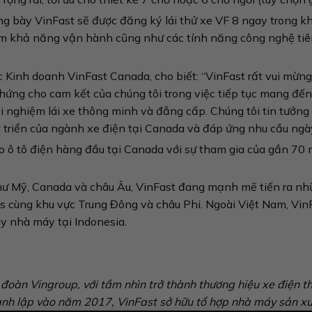
ng bày VinFast sẽ được đăng ký lái thử xe VF 8 ngay trong k
iệm khả năng vận hành cũng như các tính năng công nghệ tiê
Kinh doanh VinFast Canada, cho biết: “VinFast rất vui mừng 
chứng cho cam kết của chúng tôi trong việc tiếp tục mang 
i nghiệm lái xe thông minh và đẳng cấp. Chúng tôi tin tưởng
 triển của ngành xe điện tại Canada và đáp ứng nhu cầu ngày
o ô tô điện hàng đầu tại Canada với sự tham gia của gần 70
hư Mỹ, Canada và châu Âu, VinFast đang mạnh mẽ tiến ra nh
nes cùng khu vực Trung Đông và châu Phi. Ngoài Việt Nam, Vi
y nhà máy tại Indonesia.
p đoàn Vingroup, với tầm nhìn trở thành thương hiệu xe điện
nh lập vào năm 2017, VinFast sở hữu tổ hợp nhà máy sản xuấ