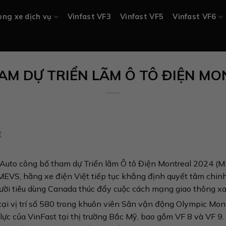
ng xe dịch vụ
Vinfast VF3
Vinfast VF5
Vinfast VF6
AM DỰ TRIỂN LÃM Ô TÔ ĐIỆN MO
t
Auto công bố tham dự Triển lãm Ô tô Điện Montreal 2024 (M
MEVS, hãng xe điện Việt tiếp tục khẳng định quyết tâm chin
ười tiêu dùng Canada thúc đẩy cuộc cách mạng giao thông x
 tại vị trí số 580 trong khuôn viên Sân vận động Olympic Mon
lực của VinFast tại thị trường Bắc Mỹ, bao gồm VF 8 và VF 9