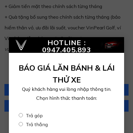
+ Giảm tiền mặt theo chính sách từng tháng
+ Quà tặng bổ sung theo chính sách từng tháng (bảo
hiểm thân vỏ, ưu đãi lãi suất, voucher VinPearl Golf, ví
Vinclub, miễn phí sạc pin & gửi xe...)
×
HOTLINE :
0947.405.893
VUI LÒNG LIÊN HỆ ĐỂ NHẬN THÔNG TIN CHÍNH XÁC NHẤT
BÁO GIÁ LĂN BÁNH & LÁI
THỬ XE
Quý khách hàng vui lòng nhập thông tin.
Hotline: 0947.405.893
Chọn hình thức thanh toán:
Zalo: 0947.405.893
Trả góp
Trả thẳng