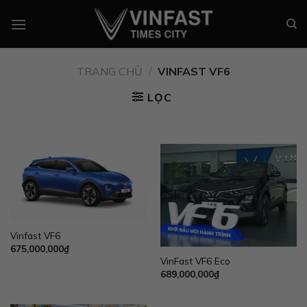
Chuyển
đến
nội
dung
TRANG CHỦ
/
VINFAST VF6
LỌC
Vinfast VF6
675,000,000
₫
VinFast VF6 Eco
689,000,000
₫