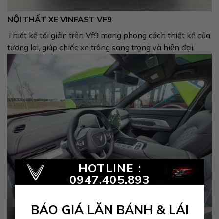
NỘI THẤT XE VINFAST VF9
Thiết kế tối giản trên Vf9 mang phong cách thiết kế của
tương lai, giúp chiếc xe trông sang trọng và hiện đại.
×
HOTLINE :
0947.405.893
BÁO GIÁ LĂN BÁNH & LÁI