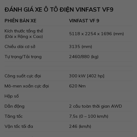
ĐÁNH GIÁ XE Ô TÔ ĐIỆN VINFAST VF9
PHIÊN BẢN XE
VINFAST VF 9
Kích thước tổng thể
5118 x 2254 x 1696 (mm)
(Dài x Rộng x Cao)
Chiều dài cơ sở
3135 (mm)
Tự trọng/Tải trọng
2460/880 (kg)
Công suất cực đại
300 kW [402 hp]
Mô-men xoắn cực đại
620 Nm
Hộp số
Dẫn động
2 cầu toàn thời gian AWD
Tăng tốc
7,5s (0 – 100 km/h)
Vận tốc tối đa
246 (km/h)