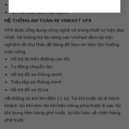
Nhận và gửi tin nhắn/email qua giọng nói
Kết nối mua sắm trực tuyến.
HỆ THỐNG AN TOÀN XE VINFAST VF9
VF9 được Ứng dụng công nghệ và trang thiết bị hiện đại
nhất, hệ thống trợ lái nâng cao VinFast đem lại trải
nghiệm lái thư thái, dễ dàng để bạn an tâm tận hưởng
cuộc sống.
Hỗ trợ lái trên đường cao tốc
Tự động chuyển làn
Hỗ trợ đỗ xe thông minh
Triệu tập xe thông minh
Hỗ trợ đỗ xe từ xa.
Hệ thống túi khí lên đến 11 túi: Túi khí trước lái & hành
khách, túi khí rèm, túi khí bên hông phía trước & sau, túi
khí trung tâm hàng ghế trước, túi khí bảo vệ chân hàng
ghế trước.