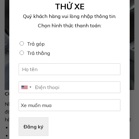
THỬ XE
Quý khách hàng vui lòng nhập thông tin.
Chọn hình thức thanh toán:
Trả góp
Trả thẳng
CÔNG NGHỆ TRÊN XE VF9
Nhờ sự hợp tác đến từ các công ty thiết bị hiện hàng
đầu, VF9 sở hữu những công nghệ tiên tiến mà không
hãng xe nào ở Việt Nam có. Các chức năng nổi bật như:
Đăng ký
Tích hợp điều khiển các thiết bị Smart Home
Xem film/video, chơi trò chơi điện tử