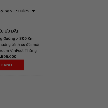
iới hạn
1.500km.
Phí
IÊU ƯU ĐÃI
ng đường
> 300 Km
hương trình ưu đãi mới
wroom VinFast Thăng
.505.000
N BÁNH