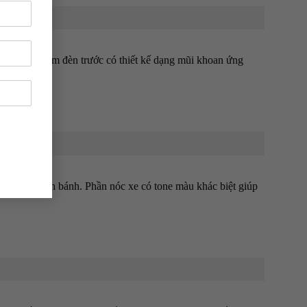
ung tâm. Cụm đèn trước có thiết kế dạng mũi khoan ứng
ắt khi xe lăn bánh. Phần nóc xe có tone màu khác biệt giúp