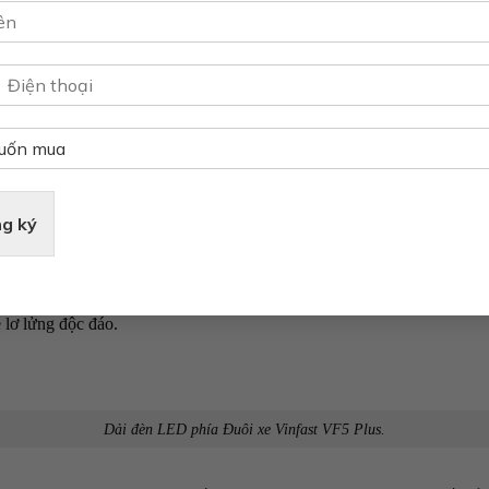
Đầu xe Vinfast VF5 Plus với thiết kế chữ V đặc trưng.
 hiệu cao nhờ dải crom dạng đôi cánh mở rộng ôm lấy logo chữ
“V”
tr
p cùng với hốc gió giúp đầu xe trông ngầu hơn.
g ký
Thân xe Vinfast VF5 Plus với những đường gân dập nổi.
với bộ la zăng
17 inch cấu trúc 5 chấu
nguyên khối tạo hiệu ứng bắt m
 lơ lửng độc đáo.
Dải đèn LED phía Đuôi xe Vinfast VF5 Plus.