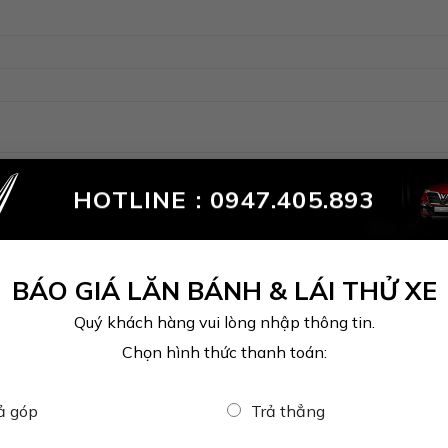
HOTLINE :
0947.405.893
 động, nhỏ gọn
oại hình rất nhỏ gọn, đáp ứng tốt nhu cầu di chuyển linh hoạt trong đ
BÁO GIÁ LĂN BÁNH & LÁI THỬ XE
Quý khách hàng vui lòng nhập thông tin.
Vinfast VF5 Plus nhỏ gọn, linh hoạt khi di chuyển trong đô thị.
Chọn hình thức thanh toán:
ả góp
Trả thẳng