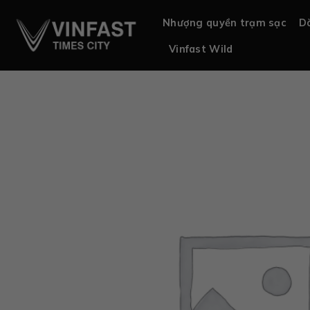
Chuyển
Nhượng quyền trạm sạc
Dò
đến
nội
Vinfast Wild
dung