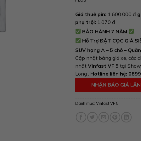
Giá thuê pin:
1.600.000 đ
g
phụ trội:
1.070 đ
BẢO HÀNH 7 NĂM
Hỗ Trợ ĐẶT CỌC GIÁ S
SUV hạng A
–
5
chỗ – Quã
Cập nhật bảng giá xe, các c
nhất
Vinfast VF 5
tại Sho
Long .
Hotline liên hệ:
0899
NHẬN BÁO GIÁ LĂ
Danh mục:
Vinfast VF 5