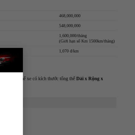
468,000,000
548,000,000
1,600,000/tháng
(Giới hạn số Km 1500km/tháng)
×
1,070 đ/km
ô thị. Cụ thể xe có kích thước tổng thể
Dài x Rộng x