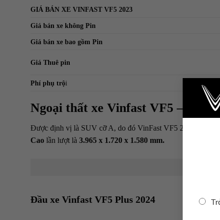
GIÁ BÁN XE VINFAST VF5 2023
Giá bán xe không Pin
Giá bán xe bao gồm Pin
Giá Thuê pin
Phí phụ trộ
i
Ngoại thất xe Vinfast VF5 – Năng
Được định vị là SUV cỡ A, do đó VinFast VF5 2024 Plus có ng
Cao
lần lượt là
3.965 x 1.720 x 1.580 mm.
Đầu xe Vinfast VF5 Plus 2024
Tr