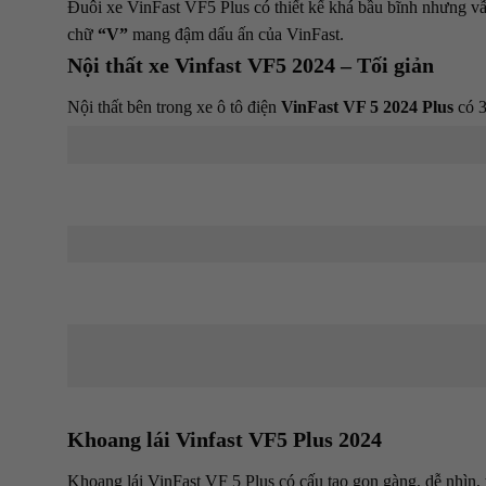
Đuôi xe VinFast VF5 Plus có thiết kế khá bầu bĩnh nhưng vẫn
chữ
“V”
mang đậm dấu ấn của VinFast.
Nội thất xe Vinfast VF5 2024 – Tối giản
Nội thất bên trong xe ô tô điện
VinFast VF 5 2024 Plus
có 3
Khoang lái Vinfast VF5 Plus 2024
Khoang lái VinFast VF 5 Plus có cấu tạo gọn gàng, dễ nhìn, t