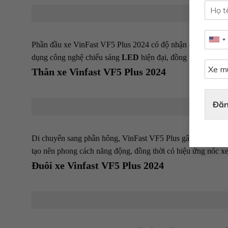
Phần đầu xe VinFast VF5 Plus 2024 có độ nhận diện thương
dụng công nghệ chiếu sáng
LED
hiện đại, đồng thời tích họ
Thân xe Vinfast VF5 Plus 2024
Đăn
Di chuyển sang phần hông, VinFast VF5 Plus gây ấn tượng 
tạo nên phong cách năng động, đồng thời có hiệu ứng nóc xe
Đuôi xe Vinfast VF5 Plus 2024