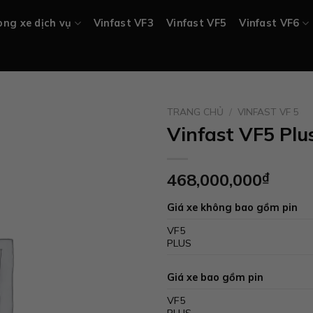
ng xe dịch vụ
Vinfast VF3
Vinfast VF5
Vinfast VF6
TRANG CHỦ
/
VINFAST VF 5
Vinfast VF5 Plu
468,000,000
₫
Giá xe không bao gồm pin
VF5
468.00
PLUS
Giá xe bao gồm pin
VF5
548.00
PLUS