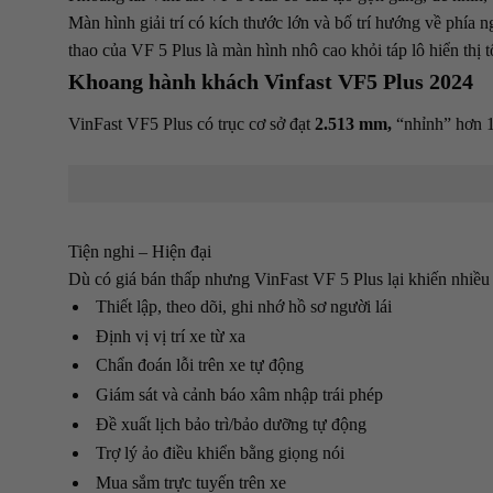
Màn hình giải trí có kích thước lớn và bố trí hướng về phía 
thao của VF 5 Plus là màn hình nhô cao khỏi táp lô hiển thị 
Khoang hành khách Vinfast VF5 Plus 2024
VinFast VF5 Plus có trục cơ sở đạt
2.513 mm,
“nhỉnh” hơn 1
Tiện nghi – Hiện đại
Dù có giá bán thấp nhưng VinFast VF 5 Plus lại khiến nhiều
Thiết lập, theo dõi, ghi nhớ hồ sơ người lái
Định vị vị trí xe từ xa
Chẩn đoán lỗi trên xe tự động
Giám sát và cảnh báo xâm nhập trái phép
Đề xuất lịch bảo trì/bảo dưỡng tự động
Trợ lý ảo điều khiển bằng giọng nói
Mua sắm trực tuyến trên xe